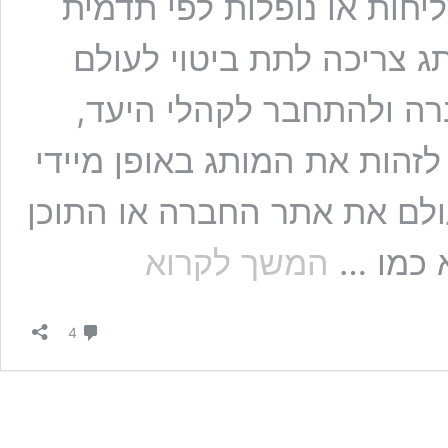
יחות או נופלות לפי תדמית
ג צריכה לתת ביטוי לעולם
רה ולהתחבר לקהלי היעד,
הות את המותג באופן מיידי
ולם את אתר החברה או התוכן
צַיֵּר
א כמו …
המשך לקרוא
לי
מותג
|
תגובות
חלק
4
ב׳