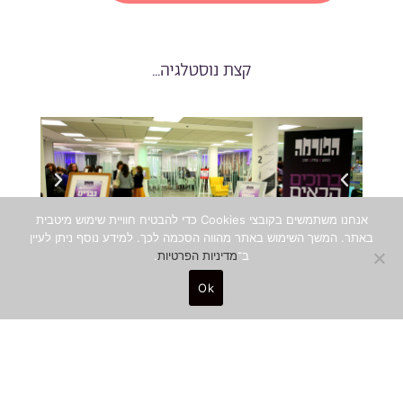
קצת נוסטלגיה...
אנחנו משתמשים בקובצי Cookies כדי להבטיח חוויית שימוש מיטבית
באתר. המשך השימוש באתר מהווה הסכמה לכך. למידע נוסף ניתן לעיין
ב־
מדיניות הפרטיות
.
תמונות מהאירוע הראשון של הפורמה – הרצאתו של המעצב
ברוך נאה
Ok
קצת על סטודיו ברוך נאה
0
ברוך נאה הוא מבכירי מעצבי המוצר
בישראל, בעלים ומנכ"ל חברת ברוך נאה