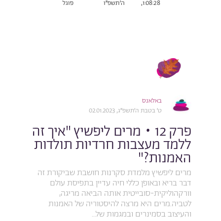
1:08:28,
ה׳תשפ״ו
פוגל
באלאנס
ט׳ בטבת ה׳תשפ״ג, 02.01.2023
פרק 12 • מרים ליפשיץ "איך זה
ללמד מעצבות חרדיות תולדות
האמנות?"
מרים ליפשיץ מלמדת סקרנות חושבת שביקורת זה
דבר בריא ובאופן כללי חיה עדיין בתפיסת עולם
וורקהוליקית-סובייטית אותה הביאה מריגה,
לטביה.מרים היא מרצה להיסטוריה של האמנות
והעיצוב בסמינרים ובמגמות של...