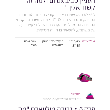
העניין סביב ui ux ולמה זה
קשור אליך"
לפני לא מעט שנים ריקי ברקוביץ מיצתה את תחום
הפרינט, והלכה ללמוד UI UX. למדה ונשבתה בקסם:
החשיבה הפסיכולוגית העמוקה, היכולת לעצב דעה
של משתמש, להשאיר בו חוויה מסוימת...
להאזנה
משך זמן:
הוקלט בכ״ג בניסן
איור: שרה
50:35,
ה׳תשפ״א
פוגל
באלאנס
י״ד בטבת ה׳תשפ״א, 29.12.2020
פרק 6 • גבירה מילווארם "מה