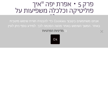
פרק 5 • אפרת יפה "איך
פוליטיקה וכלכלה משפיעות על
טרנדים בעיצוב?"
אנחנו משתמשים בקובצי Cookies כדי להבטיח חוויית שימוש מיטבית
אפרת יפה, היא אישה של גם וגם וגם. טרנדולוגית
באתר. המשך השימוש באתר מהווה הסכמה לכך. למידע נוסף ניתן לעיין
וחוקרת עיצוב, אפרת סקרנית ורגישה. שמה לב
ב־
מדיניות הפרטיות
.
לשינויים, לתופעות ולדברים שרק מתחילים לקרות.
הופכת את האינטואיציה שלה באוטודידקטיות
Ok
מדהימה לשיטה...
להאזנה
משך זמן:
הוקלט בא׳ בכסלו
איור: שרה
0
52:45,
ה׳תשפ״א
פוגל
באלאנס