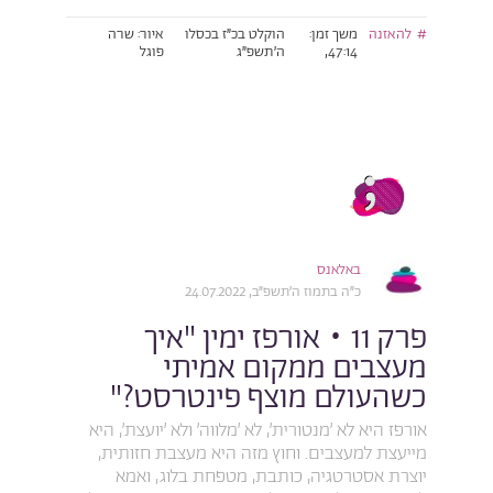
להאזנה
משך זמן:
הוקלט בכ״ז בכסלו
איור: שרה
47:14,
ה׳תשפ״ג
פוגל
באלאנס
כ״ה בתמוז ה׳תשפ״ב, 24.07.2022
פרק 11 • אורפז ימין "איך
מעצבים ממקום אמיתי
כשהעולם מוצף פינטרסט?"
אורפז היא לא ׳מנטורית׳, לא ׳מלווה׳ ולא ׳יועצת׳, היא
מייעצת למעצבים. וחוץ מזה היא מעצבת חזותית,
יוצרת אסטרטגיה, כותבת, מטפחת בלוג, ואמא