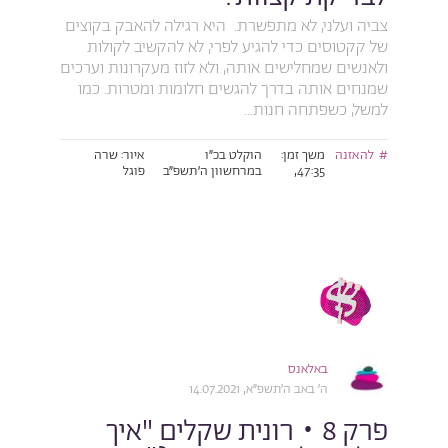
צביה ועלני, לא מתפשרת. היא רגילה להאבק בקוצים
של קקטוסים כדי להגיע לפרי, לא להקשיב לקולות
ולאנשים שמחלישים אותה, ולא לזוז מעקרונות וערכים
שמנחים אותה בדרך להגשים חלומות ומטרות. כמו
למשל, כשפתחה חנות...
להאזנה
משך זמן:
הוקלט בכ״ו
איור: שרה
47:35,
במרחשוון ה׳תשפ״ב
פוגל
באלאנס
ה׳ באב ה׳תשפ״א, 14.07.2021
פרק 8 • רונית שקלים "איך