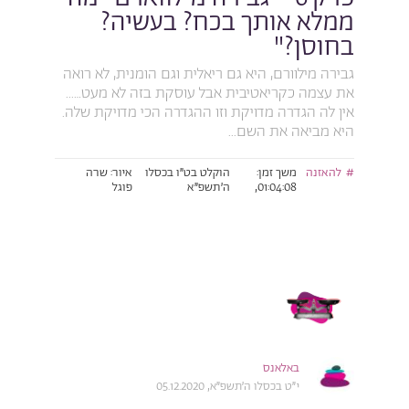
ממלא אותך בכח? בעשיה?
בחוסן?"
גבירה מילוורם, היא גם ריאלית וגם הומנית, לא רואה
את עצמה כקריאטיבית אבל עוסקת בזה לא מעט…...
אין לה הגדרה מדויקת וזו ההגדרה הכי מדויקת שלה.
היא מביאה את השם...
להאזנה
משך זמן:
הוקלט בט״ו בכסלו
איור: שרה
01:04:08,
ה׳תשפ״א
פוגל
באלאנס
י״ט בכסלו ה׳תשפ״א, 05.12.2020