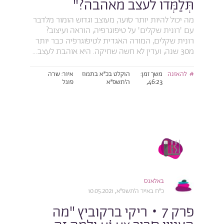
תְּלַמְּדו לעצב מאהבה?"
מה יכול להיות יותר סוער, מעוצב וגדוש הומור מלדבר
עם 'רונית שקלים' על טיפוגרפיה, הוראה ועיצוב?
רונית שקלים, המורה האגדית לטיפוגרפיה כבר יותר
מ30 שנה, ועדין לא חשה שחיקה. היא אוהבת לעצב...
להאזנה
משך זמן:
הוקלט בכ״א בתמוז
איור: שרה
46:23,
ה׳תשפ״א
פוגל
באלאנס
כ״ח באייר ה׳תשפ״א, 10.05.2021
פרק 7 • ריקי ברקוביץ "מה