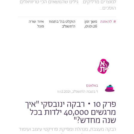
למוצרים מדליקים. גילינו שהנושאים הכי טריוויאלים
הופכים...
להאזנה
משך זמן:
הוקלט בה׳ בתמוז
איור: שרה
01:01:26,
ה׳תשפ״ב
פוגל
באלאנס
ז׳ בטבת ה׳תשפ״ב, 11.12.2021
פרק 10 • רבקה ינובסקי "איך
מרגשים 40,000 ילדות בכל
שנה מחדש?"
רבקה מעצבת, מנהלת ומפיקת פרויקטי עיצוב ועימוד