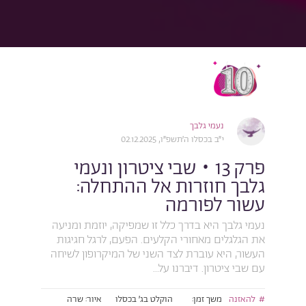
נעמי גלבך
י״ב בכסלו ה׳תשפ״ו, 02.12.2025
פרק 13 • שבי ציטרון ונעמי
גלבך חוזרות אל ההתחלה:
עשור לפורמה
נעמי גלבך היא בדרך כלל זו שמפיקה, יוזמת ומניעה
את הגלגלים מאחורי הקלעים. הפעם, לרגל חגיגות
העשור, היא עוברת לצד השני של המיקרופון לשיחה
עם שבי ציטרון. דיברנו על...
להאזנה
משך זמן:
הוקלט בג׳ בכסלו
איור: שרה