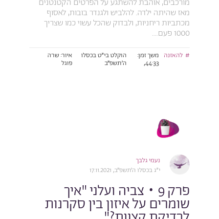
מורכבים, אוהבת להשתגע על הפרטים הקטנטנים
מאז שהיתה ילדה. להלביש ולגנדר בובות, לאסוף
מכתביות ריחניות, ולבדוק שהכל עשוי כמו שצריך
1000 פעם....
להאזנה
משך זמן:
הוקלט בי״ט בכסלו
איור: שרה
44:33,
ה׳תשפ״ב
פוגל
נעמי גלבך
י״ג בכסלו ה׳תשפ״ב, 17.11.2021
פרק 9 • צביה ועלני "איך
שומרים על איזון בין סקרנות
לבדיקת קצוות?"