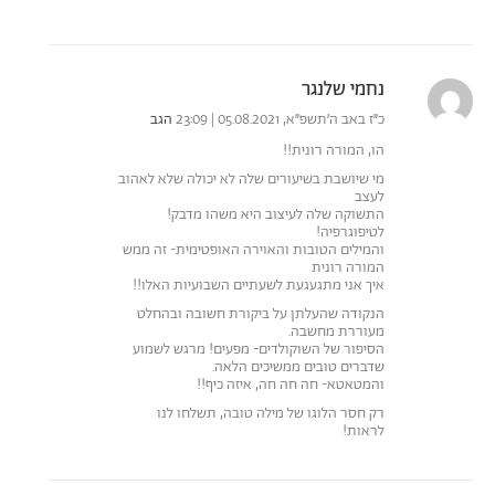
נחמי שלנגר
כ״ז באב ה׳תשפ״א, 05.08.2021 | 23:09
הגב
הו, המורה רונית!!
מי שיושבת בשיעורים שלה לא יכולה שלא לאהוב
לעצב
התשוקה שלה לעיצוב היא משהו מדבק!
לטיפוגרפיה!
והמילים הטובות והאוירה האופטימית- זה ממש
המורה רונית
איך אני מתגעגעת לשעתיים השבועיות האלו!!
הנקודה שהעלתן על ביקורת חשובה ובהחלט
מעוררת מחשבה.
הסיפור של השוקולדים- מפעים! מרגש לשמוע
שדברים טובים ממשיכים הלאה.
והמטאטא- חה חה חה, איזה כיף!!
רק חסר הלוגו של מילה טובה, תשלחו לנו
לראות!