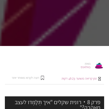
מאת:
באלאנס
רוצה לקרוא מאוחר יותר
זמן קריאה משוער: 46:23 דקות
פרק 8 • רונית שקלים "איך תְּלַמְּדו לעצב
מאהבה?"