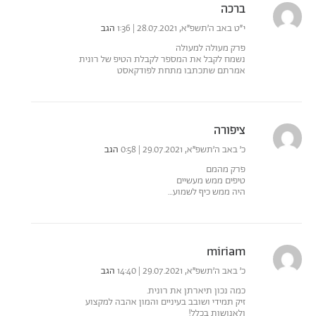
ברכה
י״ט באב ה׳תשפ״א, 28.07.2021 | 1:36
הגב
פרק מעולה למעולה
נשמח לקבל את המספר לקבלת הטיפ של רונית
אמרתם שתכתבו מתחת לפודקאסט
ציפורה
כ׳ באב ה׳תשפ״א, 29.07.2021 | 0:58
הגב
פרק מהמם
טיפים ממש מעשיים
היה ממש כיף לשמוע…
miriam
כ׳ באב ה׳תשפ״א, 29.07.2021 | 14:40
הגב
כמה נכון תיארתן את רונית.
זיק תמידי ושובב בעיניים והמון אהבה למקצוע
ולאנושות בכלל!