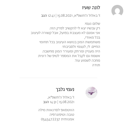
לונה שעיו
ז׳ באלול ה׳תשפ״א, 15.08.2021 | 12:41
הגב
שלום נעמי.
רק עכשיו יצא לי להקשיב לפרק הזה.
אני אמנם לא מעצבת בפועל, אבל קשורה לעיצוב
בכל מאודי,
משתמשת המון בנושא העיצוב בכל תחומי
החיים. לי, לעצמי ולסביבתי.
היה מעניין ומרתק ומעורר המון מחשבה.
אשמח גם לקבל את המספר לטיפ של רונית.
מחכה לשמוע עוד.
תודה
נעמי גלבך
ז׳ באלול ה׳תשפ״א,
15.08.2021 | 14:31
הגב
הווטסאפ לסדנאות מילה
טובה וטיפוגרפיה
אמנותית 0545472237