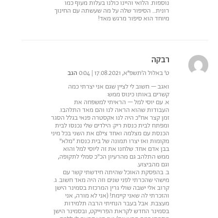
נוספות. הלואי והיינו כולנו בעלות מעוף כמו
רונית… הסיפור שלה על מה שעשתה עם החינוך
מיוחד הוא סיפור מרגש מאד!
רבקה
ט׳ באלול ה׳תשפ״א, 17.08.2021 | 0:04
הגב
ואגב – חשוב לי לציין שגם אני יצרתי כמה
קשרים באותו כינוס ממש:
א. עם יוסי למל – הראיתי למשפחה את
העבודות שהוא הראה לנו והם מאד התלהבו.
זמן קצר אח"כ היה לנו אקסטרה פנאי בגלל הסגר
ומפתח לבית כנסת ריק: הילדים שלי נכנסו לבית
הכנסת עם מצלמה ואחד צילם את השני בכל מיני
מקומות ואז יצרו תמונה של בית כנסת "מלא"
בבן אדם אחד. שלחנו את זה ליוסי למל והוא
ממש התלהב גם מהרעיון הכ"כ סמלי לתקופה,
וגם מהביצוע.
ב. בהפסקת האוכל שהיתה חידשתי קשר עם
מישהי שהכרתי לפני שנים וזה היה מאד חשוב. ג.
קרוב אלי ישבה שולי גרין המרכזת בסמינר הישן
והזכרתי לה שאני קיימת! (אני לא מורה, אני
מעצבת. אבל בעבר הנחיתי הרבה תלמידות
בסמינר החדש לקראת הפרוייקט, ובסמינר הישן