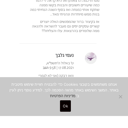
מסרתי כמה הרצאות) ואז היא קראה לי ללמד
כמה שיעורים חשובים והבנות בקשו ממנה
שתקח אותי כמנחה ואז בסוף השנה הנחיתי כמה
בנות ממש מיוחדות ונהניתי מאד….
אז בקיצור: ברור שהמפגשים האלה יוצרים
קשרים עסקיים יפים גם מעבר להשראה ולהנאה
ממה שלומדים בהרצאות. עלו והצליחו!!!
נעמי גלבך
ט׳ באלול ה׳תשפ״א,
17.08.2021 | 9:58
הגב
וואו רבקה (אני לא לגמרי
יודעת מי את :))
אנחנו משתמשים בקובצי Cookies כדי להבטיח חוויית שימוש מיטבית
אבל ממש משמח לשמוע!
באתר. המשך השימוש באתר מהווה הסכמה לכך. למידע נוסף ניתן לעיין
תודה על השיתוף. זה נותן
ב־
מדיניות הפרטיות
.
כח
Ok
מוריה כהן
0