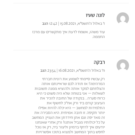
לונה שעיו
ז׳ באלול ה׳תשפ״א, 15.08.2021 | 12:42
הגב
עוד משהו, אשמח לדעת איך מתקשרים עם מרכז
החממה.
רבקה
ח׳ באלול ה׳תשפ״א, 16.08.2021 | 23:54
הגב
רק עכשיו סיימתי לשמוע את רונית חברתי
המדהימה! אז תודה לכם שראיינתם אותה
והצלחתם למקד אותה ולהוציא ממנה תשובות
לשאלות – אני בטוחה שלא היה פשוט כי היא
כרוח סערה… בנקודה של החובה להכיר את
העיצוב קודם ביד ורק אח"כ לחשוף את
התלמידות למחשב – היא יכלה להיות אפילו
יותר תקיפה. זו חובה אמיתית. היא הסבירה את
זה מאד יפה וגם אתן חידדתן את העניין. המחשב
על כל יכולותיו מגביל אותנו! ורק אחרי שאנחנו
יודעים איך לרחף בדמיון וליצור ביד, רק אז נוכל
לחפש בתוך המחשב ולמצוא בתוכו אפשרויות