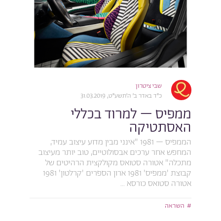
שבי ציטרון
כ״ד באדר ב׳ ה׳תשע״ט, 31.03.2019
ממפיס – למרוד בכללי
האסתטיקה
הממפיס – 1981 "אינני מבין מדוע עיצוב עמיד,
המחפש אחר ערכים אבסולוטיים, טוב יותר מעיצוב
מתכלה" אטורה סטואס מקולקצית הרהיטים של
קבוצת 'ממפיס' 1981 ארון הספרים 'קרלטון' 1981
אטורה סטואס כורסא ...
השראה