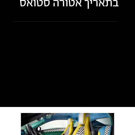
בתאריך
אטורה סטואס