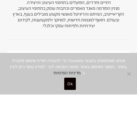
דתיים וחרדים, הפועלים בתחומי העיצוב והיצירה.
מגזין הפורמה מאגד מאמרים וכתבות עומק בתחומי העיצוב,
הקריאייטיב, המיתוג והדיגיטל מאנשי מקצוע מובילים בענף, בארץ
ובעולם. חושף למגמות חדשות, למחקר ולמקצוענות, לקידום
יצירתיות ולפיתוח עסקי וכלכלי.
אנחנו משתמשים בקובצי Cookies כדי להבטיח חוויית שימוש מיטבית
ניוזלטר
באתר. המשך השימוש באתר מהווה הסכמה לכך. למידע נוסף ניתן לעיין
ב־
מדיניות הפרטיות
.
הצטרפו לקהילה היצירתית והמקצועית, ותפגשו
תוכן איכותי ומסקרן מהכותבים המובילים, עד
Ok
אליכם לאינבוקס
שם מלא
0
כתובת