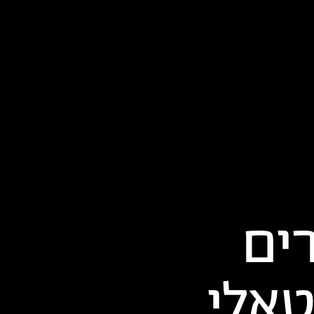
ים
אלי