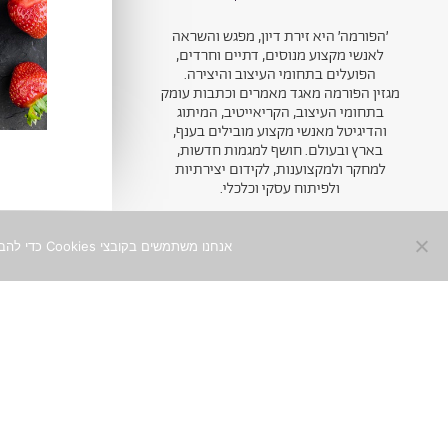
׳הפורמה׳ היא זירת דיון, מפגש והשראה
לאנשי מקצוע מנוסים, דתיים וחרדים,
הפועלים בתחומי העיצוב והיצירה.
מגזין הפורמה מאגד מאמרים וכתבות עומק
בתחומי העיצוב, הקריאייטיב, המיתוג
והדיגיטל מאנשי מקצוע מובילים בענף,
בארץ ובעולם. חושף למגמות חדשות,
למחקר ולמקצוענות, לקידום יצירתיות
ולפיתוח עסקי וכלכלי.
אנחנו משתמשים בקובצי Cookies כדי להבטיח חוויית שימוש מיטבית באתר. המשך השימוש באתר מהווה הסכמה לכך. למידע נוסף ניתן לעיין ב־
ניוזלטר
הצטרפו לקהילה היצירתית
0
והמקצועית, ותפגשו תוכן איכותי
ומסקרן מהכותבים המובילים, עד
אליכם לאינבוקס
שם מלא