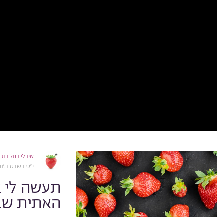
שירלי רחל רוכ
י״ט בשבט ה׳תש״פ, 020
תעשה לי א
האתית שב