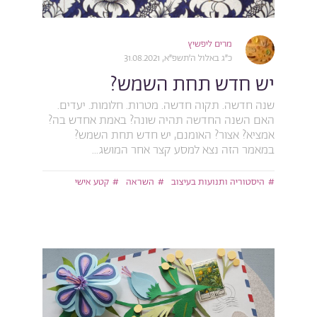
מרים ליפשיץ
כ״ג באלול ה׳תשפ״א, 31.08.2021
יש חדש תחת השמש?
שנה חדשה. תקוה חדשה. מטרות. חלומות. יעדים.
האם השנה החדשה תהיה שונה? באמת אחדש בה?
אמציא? אצור? האומנם, יש חדש תחת השמש?
במאמר הזה נצא למסע קצר אחר המושג...
היסטוריה ותנועות בעיצוב
השראה
קטע אישי