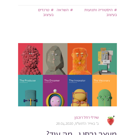
היסטוריה ותנועות
השראה
טרנדים
בעיצוב
בעיצוב
שירלי רחל רוכמן
ב׳ באייר ה׳תש״פ, 26.04.2020
מעצב גרפי ו… מה עוד?