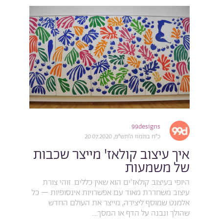
99designs
כ״ח בתמוז ה׳תש״פ, 20.07.2020
איך עיצוב קולאז' מייצר שכבות
של משמעות
היופי בעיצוב קולאז'ים הוא שאין כללים. זוהי צורת
עיצוב משחררת מאוד עם אפשרויות אינסופיות – כל
אלמנט שמוסף ליצירה, מייצר את העולם החדש
שהולך ונבנה על הדף או המסך....