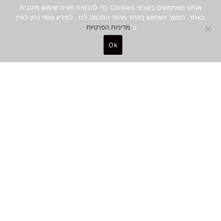
השראה
אנחנו משתמשים בקובצי Cookies כדי להבטיח חוויית שימוש מיטבית
באתר. המשך השימוש באתר מהווה הסכמה לכך. למידע נוסף ניתן לעיין
ב־
מדיניות הפרטיות
.
Ok
0
שבי ציטרון
ה׳ בטבת ה׳תשע״ט, 13.12.2018
הקוביזם – אמנות מפורקת
לקוביות