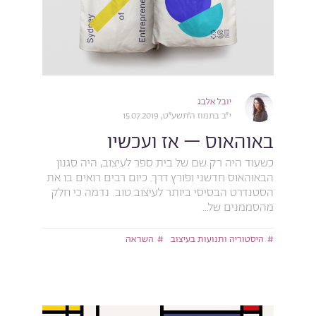
יובל אלבג
י״ב בתמוז ה׳תשע״ט, 15.07.2019
באוהאוס – אז ועכשיו
כשעוד היה רק שם של בית ספר לעיצוב, היה סגנון
הבאוהאוס חדשני ופורץ דרך. כיום רבים רואים בו את
הסטנדרט הבסיסי ביותר לעיצוב טוב. נדמה כי חלק
מהסממנים של...
היסטוריה ותנועות בעיצוב
השראה