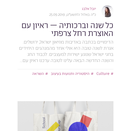
יובל אלבג
כ״ה באלול ה׳תשע״ט, 25.09.2019
כל שנה וברכותיה – ראיון עם
האוצרת רחל צרפתי
הדימויים בכתבה באדיבות מוזיאון ישראל, ירושלים.
אגרת לשנה טובה היא אולי אחד מהמנהגים היחידים
בחגי ישראל שנוגע ישירות למעצבים. לכבוד החג
והשנה החדשה הבאה עלינו לטובה ערכנו ראיון עם...
Culture
היסטוריה ותנועות בעיצוב
השראה