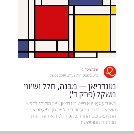
שבי ציטרון
כ״ט בשבט ה׳תשע״ט, 04.02.2019
מונדריאן – מבנה, חלל ושיווי
משקל (פרק ד')
בשנת 1905 יצא פייט מונדריאן צייר הולנדי, לחפש
השראה. ביקר בתערוכות של ואן גוך. פיקסו ואמני
התקופה. שם התוודע, הכיר ולמד את עקרונות
האמנות המופשטת.