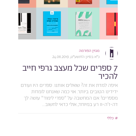
מגזין הפורמה
כ״א בסיון ה׳תשע״ט, 24.06.2019
7 ספרים שכל מעצב גרפי חייב
להכיר
איפה למדת את זה? שואלים אותנו. ספרים היו ועודם
ידידינו הטובים ביותר. אוי כמה שאנחנו לומדות
מספרים! אם המחשבה על "ספרי לימוד" עושה לך
דה-ז'ה-וו רע במיוחד, אולי כדאי לחשוב...
כללי