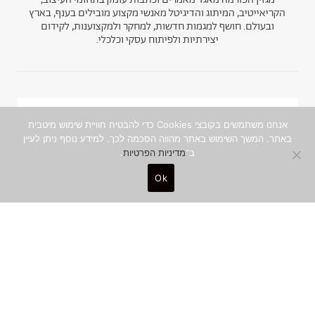
הקריאייטיב, המיתוג והדיגיטל מאנשי מקצוע מובילים בענף, בארץ
ובעולם. חושף למגמות חדשות, למחקר ולמקצוענות, לקידום
יצירתיות ולפיתוח עסקי וכלכלי.
ניוזלטר
אנחנו משתמשים בקובצי Cookies כדי להבטיח חוויית שימוש מיטבית
באתר. המשך השימוש באתר מהווה הסכמה לכך. למידע נוסף ניתן לעיין
ב־
מדיניות הפרטיות
.
הצטרפו לקהילה היצירתית והמקצועית, ותפגשו
תוכן איכותי ומסקרן מהכותבים המובילים, עד
Ok
אליכם לאינבוקס
שם מלא
0
כתובת