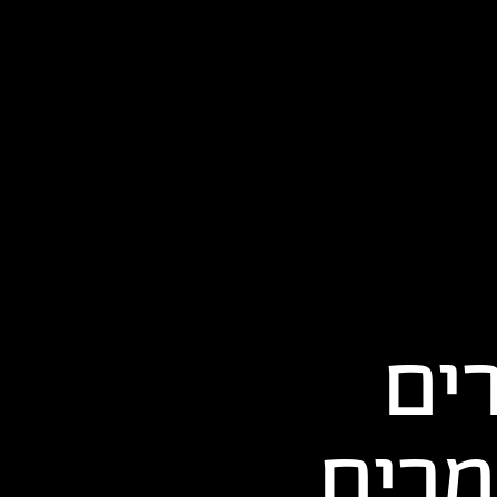
ים
רים