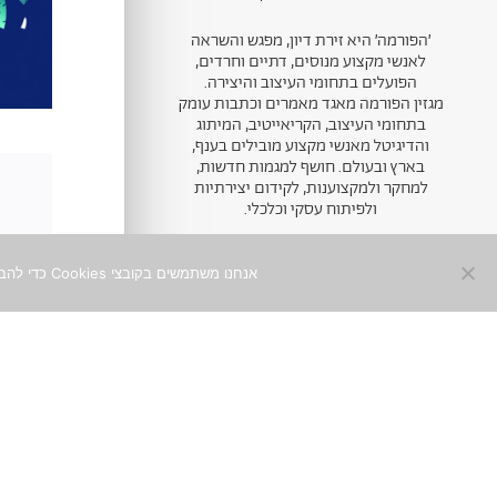
׳הפורמה׳ היא זירת דיון, מפגש והשראה
לאנשי מקצוע מנוסים, דתיים וחרדים,
הפועלים בתחומי העיצוב והיצירה.
מגזין הפורמה מאגד מאמרים וכתבות עומק
בתחומי העיצוב, הקריאייטיב, המיתוג
והדיגיטל מאנשי מקצוע מובילים בענף,
בארץ ובעולם. חושף למגמות חדשות,
למחקר ולמקצוענות, לקידום יצירתיות
ולפיתוח עסקי וכלכלי.
אנחנו משתמשים בקובצי Cookies כדי להבטיח חוויית שימוש מיטבית באתר. המשך השימוש באתר מהווה הסכמה לכך. למידע נוסף ניתן לעיין ב־
ניוזלטר
הצטרפו לקהילה היצירתית
0
והמקצועית, ותפגשו תוכן איכותי
ומסקרן מהכותבים המובילים, עד
אליכם לאינבוקס
שם מלא