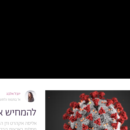
יובל אלבג
א׳ בתמוז ה׳תש״פ, 2020
להמחיש א
אליסה אקהרט ודן הי