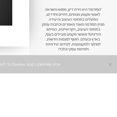
׳הפורמה׳ היא זירת דיון, מפגש והשראה
לאנשי מקצוע מנוסים, דתיים וחרדים,
הפועלים בתחומי העיצוב והיצירה.
מגזין הפורמה מאגד מאמרים וכתבות עומק
בתחומי העיצוב, הקריאייטיב, המיתוג
והדיגיטל מאנשי מקצוע מובילים בענף,
בארץ ובעולם. חושף למגמות חדשות,
למחקר ולמקצוענות, לקידום יצירתיות
ולפיתוח עסקי וכלכלי.
אנחנו משתמשים בקובצי Cookies כדי להבטיח חוויית שימוש מיטבית באתר. המשך השימוש באתר מהווה הסכמה לכך. למידע נוסף ניתן לעיין ב־
ניוזלטר
הצטרפו לקהילה היצירתית
0
והמקצועית, ותפגשו תוכן איכותי
ומסקרן מהכותבים המובילים, עד
אליכם לאינבוקס
שם מלא