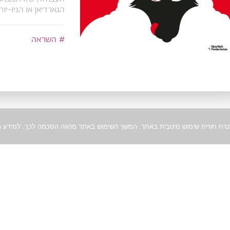
הגארדיאן או הניו-יור
השראה