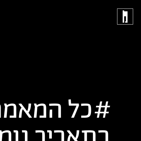
כל המאמר
בתאריך
נומ