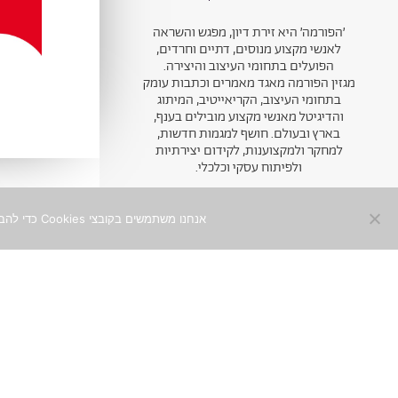
׳הפורמה׳ היא זירת דיון, מפגש והשראה
לאנשי מקצוע מנוסים, דתיים וחרדים,
הפועלים בתחומי העיצוב והיצירה.
מגזין הפורמה מאגד מאמרים וכתבות עומק
בתחומי העיצוב, הקריאייטיב, המיתוג
והדיגיטל מאנשי מקצוע מובילים בענף,
בארץ ובעולם. חושף למגמות חדשות,
למחקר ולמקצוענות, לקידום יצירתיות
ולפיתוח עסקי וכלכלי.
אנחנו משתמשים בקובצי Cookies כדי להבטיח חוויית שימוש מיטבית באתר. המשך השימוש באתר מהווה הסכמה לכך. למידע נוסף ניתן לעיין ב־
ניוזלטר
הצטרפו לקהילה היצירתית
0
והמקצועית, ותפגשו תוכן איכותי
ומסקרן מהכותבים המובילים, עד
אליכם לאינבוקס
שם מלא