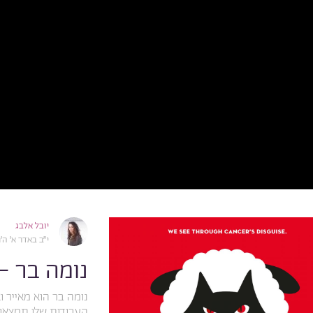
יובל אלבג
י״ב באדר א׳ ה׳תשע״ט,
נומה בר –
נומה בר הוא מאייר וא
העבודות שלו תמצאו 