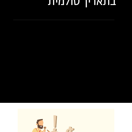
בתאריך
סולמית