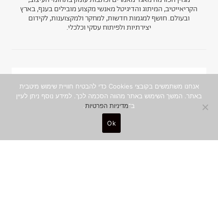
הקריאייטיב, המיתוג והדיגיטל מאנשי מקצוע מובילים בענף, בארץ
ובעולם. חושף למגמות חדשות, למחקר ולמקצוענות, לקידום
יצירתיות ולפיתוח עסקי וכלכלי.
ניוזלטר
אנחנו משתמשים בקובצי Cookies כדי להבטיח חוויית שימוש מיטבית
באתר. המשך השימוש באתר מהווה הסכמה לכך. למידע נוסף ניתן לעיין
ב־
מדיניות הפרטיות
.
הצטרפו לקהילה היצירתית והמקצועית, ותפגשו
תוכן איכותי ומסקרן מהכותבים המובילים, עד
Ok
אליכם לאינבוקס
שם מלא
0
כתובת