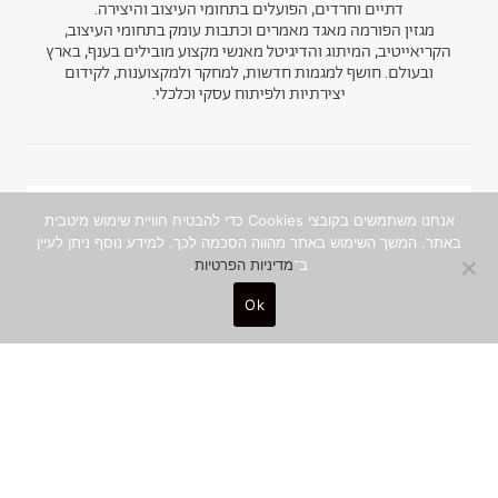
דתיים וחרדים, הפועלים בתחומי העיצוב והיצירה.
מגזין הפורמה מאגד מאמרים וכתבות עומק בתחומי העיצוב,
הקריאייטיב, המיתוג והדיגיטל מאנשי מקצוע מובילים בענף, בארץ
ובעולם. חושף למגמות חדשות, למחקר ולמקצוענות, לקידום
יצירתיות ולפיתוח עסקי וכלכלי.
אנחנו משתמשים בקובצי Cookies כדי להבטיח חוויית שימוש מיטבית
ניוזלטר
באתר. המשך השימוש באתר מהווה הסכמה לכך. למידע נוסף ניתן לעיין
ב־
מדיניות הפרטיות
.
הצטרפו לקהילה היצירתית והמקצועית, ותפגשו
תוכן איכותי ומסקרן מהכותבים המובילים, עד
Ok
אליכם לאינבוקס
שם מלא
0
כתובת