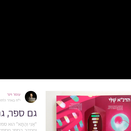
עומר וינר
י״ח באדר ה׳תש״פ, 2020
גם ספר, ג
"אֲנִי וְהַתָּא" הוא
ומחקר. הספר מספק 