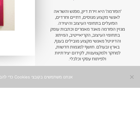
׳הפורמה׳ היא זירת דיון, מפגש והשראה
לאנשי מקצוע מנוסים, דתיים וחרדים,
הפועלים בתחומי העיצוב והיצירה.
מגזין הפורמה מאגד מאמרים וכתבות עומק
בתחומי העיצוב, הקריאייטיב, המיתוג
והדיגיטל מאנשי מקצוע מובילים בענף,
בארץ ובעולם. חושף למגמות חדשות,
למחקר ולמקצוענות, לקידום יצירתיות
ולפיתוח עסקי וכלכלי.
אנחנו משתמשים בקובצי Cookies כדי להבטיח חוויית שימוש מיטבית באתר. המשך השימוש באתר מהווה הסכמה לכך. למידע נוסף ניתן לעיין ב־
ניוזלטר
הצטרפו לקהילה היצירתית
0
והמקצועית, ותפגשו תוכן איכותי
ומסקרן מהכותבים המובילים, עד
אליכם לאינבוקס
שם מלא