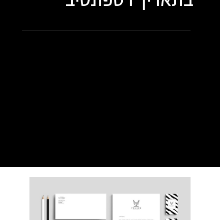
בתאריך
רספונסיב