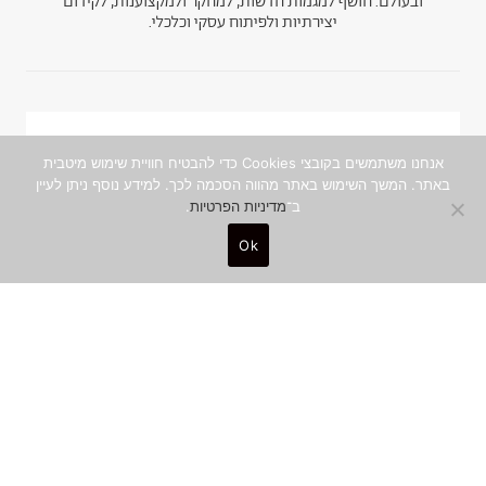
ובעולם. חושף למגמות חדשות, למחקר ולמקצוענות, לקידום
יצירתיות ולפיתוח עסקי וכלכלי.
ניוזלטר
אנחנו משתמשים בקובצי Cookies כדי להבטיח חוויית שימוש מיטבית
באתר. המשך השימוש באתר מהווה הסכמה לכך. למידע נוסף ניתן לעיין
הצטרפו לקהילה היצירתית והמקצועית, ותפגשו
ב־
מדיניות הפרטיות
.
תוכן איכותי ומסקרן מהכותבים המובילים, עד
Ok
אליכם לאינבוקס
שם מלא
0
כתובת