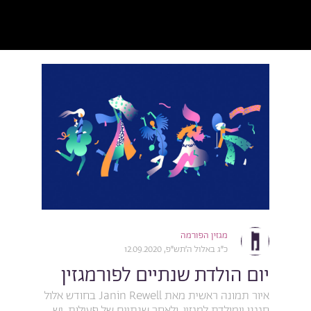
מגזין הפורמה
כ״ג באלול ה׳תש״פ, 12.09.2020
יום הולדת שנתיים לפורמגזין
איור תמונה ראשית מאת Janin Rewell בחודש אלול
חגגנו יומולדת למגזין, ולאחר שנתיים של פעילות, יש