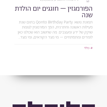
הפורמגזין – חוגגים יום הולדת
שנה
תמונת נושא: Qonto Birthday Party בתום שנת
פעילות ראשונה וחתרנית, הפך הפורמגזין לצומת
שוקק של ידע ומעצבים. מה שחשוב הוא שכולנו כאן
לומדים ומתפתחים – מי מצד הקוראים, ומי מצד...
כללי