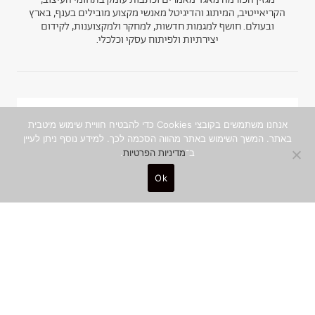
הקריאייטיב, המיתוג והדיגיטל מאנשי מקצוע מובילים בענף, בארץ
ובעולם. חושף למגמות חדשות, למחקר ולמקצוענות, לקידום
יצירתיות ולפיתוח עסקי וכלכלי.
ניוזלטר
אנחנו משתמשים בקובצי Cookies כדי להבטיח חוויית שימוש מיטבית
באתר. המשך השימוש באתר מהווה הסכמה לכך. למידע נוסף ניתן לעיין
ב־
מדיניות הפרטיות
.
הצטרפו לקהילה היצירתית והמקצועית, ותפגשו
תוכן איכותי ומסקרן מהכותבים המובילים, עד
Ok
אליכם לאינבוקס
שם מלא
0
כתובת