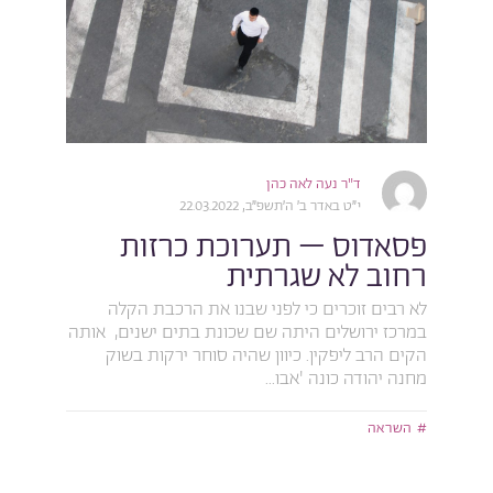
ד"ר נעה לאה כהן
י״ט באדר ב׳ ה׳תשפ״ב, 22.03.2022
פסאדוס – תערוכת כרזות
רחוב לא שגרתית
לא רבים זוכרים כי לפני שבנו את הרכבת הקלה
במרכז ירושלים היתה שם שכונת בתים ישנים, אותה
הקים הרב ליפקין. כיוון שהיה סוחר ירקות בשוק
מחנה יהודה כונה 'אבו...
השראה