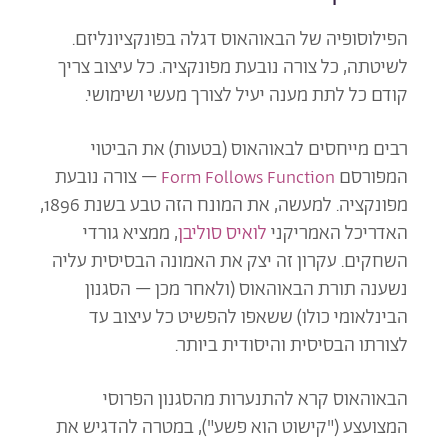
הפילוסופיה של הבאוהאוס דגלה בפונקציונליזם.
לשיטתה, כל צורה נובעת מפונקציה. כל עיצוב צריך
קודם כל לתת מענה יעיל לצורך מעשי ושימושי.
רבים מייחסים לבאוהאוס (בטעות) את הביטוי
המפורסם
– צורה נובעת
Form Follows Function
מפונקציה. למעשה, את המונח הזה טבע בשנת 1896,
האדריכל האמריקני
לואיס סוליבן
, ממציא גורדי
השחקים. עקרון זה יצק את האמונה הבסיסית עליה
נשענה תורת הבאוהאוס (ולאחר מכן – הסגנון
הבינלאומי כולו) ששאפו להפשיט כל עיצוב עד
לצורתו הבסיסית והיסודית ביותר.
הבאוהאוס קרא להתנערות מהסגנון הפרוסי
המצועצע ("קישוט הוא פשע"), במטרה להדגיש את