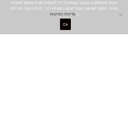
אנחנו משתמשים בקובצי Cookies כדי להבטיח חוויית שימוש מיטבית
באתר. המשך השימוש באתר מהווה הסכמה לכך. למידע נוסף ניתן לעיין
ב־
מדיניות הפרטיות
.
Ok
0
׳הפורמה׳ היא זירת דיון, מפגש והשראה לאנשי מקצוע מנוסים,
דתיים וחרדים, הפועלים בתחומי העיצוב והיצירה.
מגזין הפורמה מאגד מאמרים וכתבות עומק בתחומי העיצוב,
הקריאייטיב, המיתוג והדיגיטל מאנשי מקצוע מובילים בענף, בארץ
ובעולם. חושף למגמות חדשות, למחקר ולמקצוענות, לקידום
יצירתיות ולפיתוח עסקי וכלכלי.