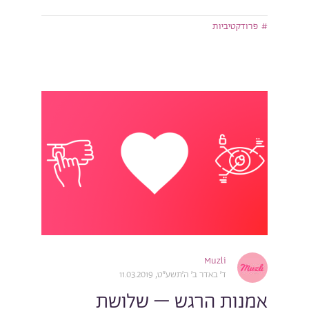
פרודקטיביות
Muzli
ד׳ באדר ב׳ ה׳תשע״ט, 11.03.2019
אמנות הרגש – שלושת