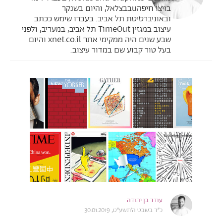
בויצו חיפהuבבצלאל, והיום בשנקר
ובאוניברסיטת תל אביב. בעברו שימש ככתב
עיצוב במגזין TimeOut תל אביב, במעריב, ולפני
שבע שנים היה ממקימי אתר xnet.co.il והיום
בעל טור קבוע שם במדור עיצוב.
עודד בן יהודה
כ״ד בשבט ה׳תשע״ט, 30.01.2019