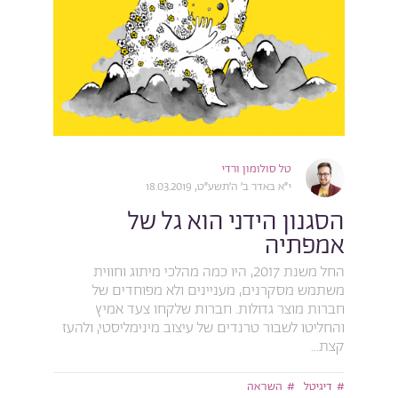
טל סולומון ורדי
י״א באדר ב׳ ה׳תשע״ט, 18.03.2019
הסגנון הידני הוא גל של
אמפתיה
החל משנת 2017, היו כמה מהלכי מיתוג וחווית
משתמש מסקרנים, מעניינים ולא מפוחדים של
חברות מוצר גדולות. חברות שלקחו צעד אמיץ
והחליטו לשבור טרנדים של עיצוב מינימליסטי, ולהעז
קצת...
דיגיטל
השראה