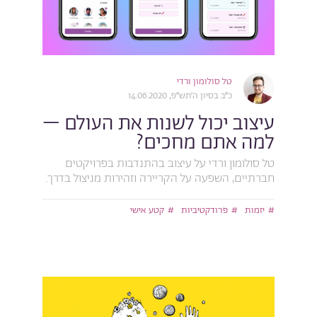
טל סולומון ורדי
כ״ב בסיון ה׳תש״פ, 14.06.2020
עיצוב יכול לשנות את העולם –
למה אתם מחכים?
טל סולומון ורדי על עיצוב בהתנדבות בפרויקטים
חברתיים, השפעה על הקריירה וזהירות מניצול בדרך.
יזמות
פרודקטיביות
קטע אישי