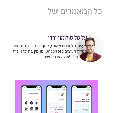
כל המאמרים של
טל סולומון
ורדי
על טל סולומון ורדי
מעצב UI/UX פרילאנס, אמן וכותב. שותף־מייסד
במגזין העיצוב Uncoated. מאמין בתוכן איכותי
ובשיתופי פעולה עם אנשים.