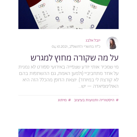
יובל אלבג
כ״ח בתשרי ה׳תשפ״ב, 04.10.2021
על מה שקורה מחוץ למגרש
מי שמכיר אותי יודע שצפייה באירועי ספורט לא נמנית
על אחד מתחביביי (ולמען האמת, גם ההשתפות בהם
לא קורצת לי במיוחד). יוצאת הדופן מהכלל הזה היא
האולימפיאדה – יש...
היסטוריה ותנועות בעיצוב
מיתוג