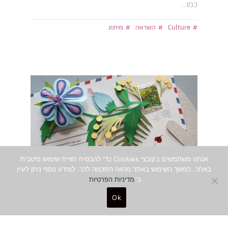
כמו...
Culture
השראה
מיתוג
אנחנו משתמשים בקובצי Cookies כדי להבטיח חוויית שימוש מיטבית
באתר. המשך השימוש באתר מהווה הסכמה לכך. למידע נוסף ניתן לעיין
ב־
מדיניות הפרטיות
.
Ok
ליאורה גרוסמן
כ״ד באב ה׳תש״פ, 14.08.2020