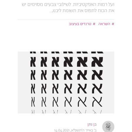
ועל רמות האפקטיביות. לשילובי צבעים מסוימים יש
את הכוח לתפוס את תשומת ליבנו,...
השראה
טרנדים בעיצוב
בן נתן
ב׳ באייר ה׳תשפ״א, 14.04.2021