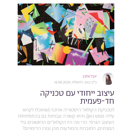
יובל אלבג
כ״ט באב ה׳תש״פ, 19.08.2020
עיצוב ייחודי עם טכניקה
חד-פעמית
לטכניקת הקולאז' היסטוריה ארוכה (שתוכלו לקרוא
עליה ממש כאן), והיא קשורה עבותות גם בהתפתחות
העיצוב הגרפי. הרי מה היו הקולאז'ים הראשונים בלי
המגזינים, החוברות והמודעות מהן נגזרו הדימויים?