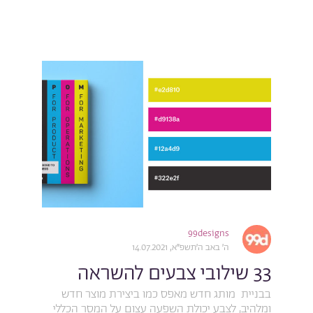
99designs
ה׳ באב ה׳תשפ״א, 14.07.2021
33 שילובי צבעים להשראה
בבניית מותג חדש מאפס כמו ביצירת מוצר חדש
ומלהיב, לצבע יכולת השפעה עצום על המסר הכללי