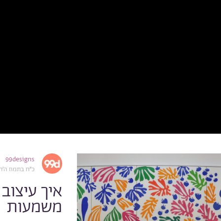
99designs
כ״ח בתמוז ה׳תש״פ, 20
איך עיצוב
משמעות