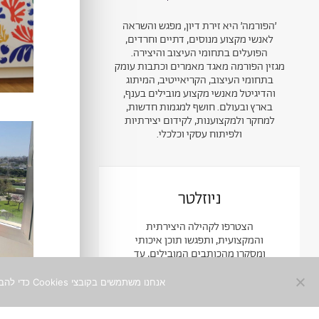
׳הפורמה׳ היא זירת דיון, מפגש והשראה
לאנשי מקצוע מנוסים, דתיים וחרדים,
הפועלים בתחומי העיצוב והיצירה.
מגזין הפורמה מאגד מאמרים וכתבות עומק
בתחומי העיצוב, הקריאייטיב, המיתוג
והדיגיטל מאנשי מקצוע מובילים בענף,
בארץ ובעולם. חושף למגמות חדשות,
למחקר ולמקצוענות, לקידום יצירתיות
ולפיתוח עסקי וכלכלי.
ניוזלטר
הצטרפו לקהילה היצירתית
והמקצועית, ותפגשו תוכן איכותי
ומסקרן מהכותבים המובילים, עד
אליכם לאינבוקס
אנחנו משתמשים בקובצי Cookies כדי להבטיח חוויית שימוש מיטבית באתר. המשך השימוש באתר מהווה הסכמה לכך. למידע נוסף ניתן לעיין ב־
שם מלא