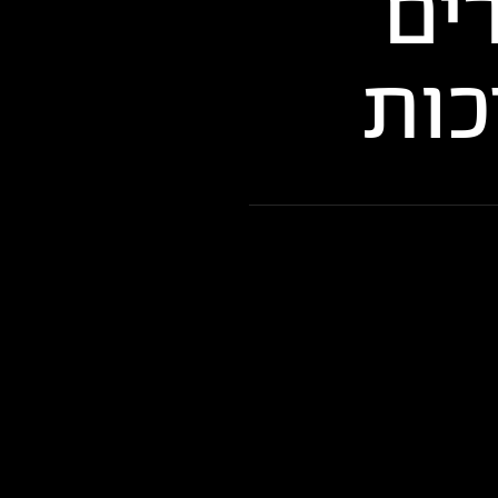
ים
כות