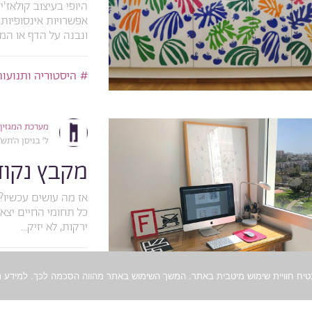
היופי בעיצוב קולאז'
אפשרויות אינסופיות
ונבנה על הדף או המסך
היסטוריה ותנועות
מערכת המגזין
ל׳ בניסן ה׳תש״פ, .2020
מקבץ נקוד
אז מה עושים עכשיו
כל תחומי החיים יצאו
ירקות, לא יזיק...
השראה
קטע א