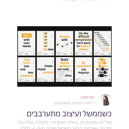
יובל אלבג
ז׳ באדר ה׳תש״פ, 03.03.2020
כשממשל ועיצוב מתערבבים
אולי לא שמתם לב בגיחה האחרונה למכולת, אבל כבר
זמן מה שאריזות המזון בישראל שונות מעט – לחלק