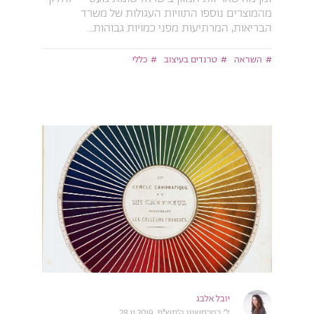
מהמוצרים נוספו התוויות העגולות של משרד
הבריאות, המרתיעות מפני כמויות גבוהות...
השראה
טרנדים בעיצוב
כללי
יובל אלבג
ל׳ במרחשוון ה׳תש״פ, 28.11.2019