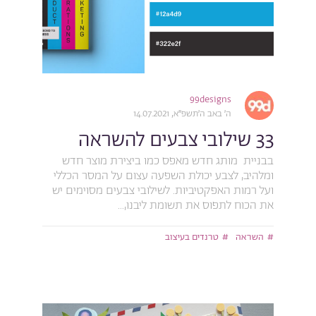
99designs
ה׳ באב ה׳תשפ״א, 14.07.2021
33 שילובי צבעים להשראה
בבניית מותג חדש מאפס כמו ביצירת מוצר חדש
ומלהיב, לצבע יכולת השפעה עצום על המסר הכללי
ועל רמות האפקטיביות. לשילובי צבעים מסוימים יש
את הכוח לתפוס את תשומת ליבנו,...
השראה
טרנדים בעיצוב