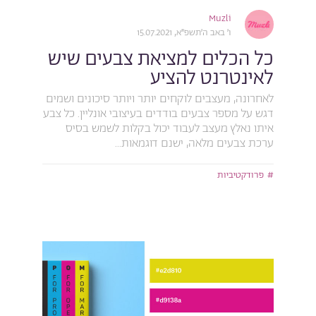
Muzli
ו׳ באב ה׳תשפ״א, 15.07.2021
כל הכלים למציאת צבעים שיש
לאינטרנט להציע
לאחרונה, מעצבים לוקחים יותר ויותר סיכונים ושמים
דגש על מספר צבעים בודדים בעיצובי אונליין. כל צבע
איתו נאלץ מעצב לעבוד יכול בקלות לשמש בסיס
ערכת צבעים מלאה, ישנם דוגמאות...
פרודקטיביות