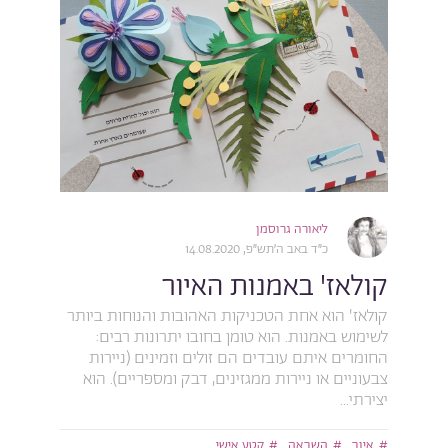
ליאורה גרוסמן
כ״ד באב ה׳תש״פ, 14.08.2020
קולאז' באמנות האיור
קולאז' הוא אחת הטכניקות האהובות והנוחות ביותר
לשימוש באמנות. הוא טומן בחובו יתרונות רבים:
החומרים איתם עובדים הם זולים וזמינים (ניירות
צבעוניים או ניירות ממגזינים, דבק ומספריים). הוא
יצירתי...
איור
השראה
קטע אישי