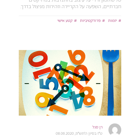
טל סולומון ורדי על עיצוב בהתנדבות בפרויקטים
חברתיים, השפעה על הקריירה וזהירות מניצול בדרך.
יזמות
פרודקטיביות
קטע אישי
רן סגל
ט״ז בסיון ה׳תש״פ, 08.06.2020