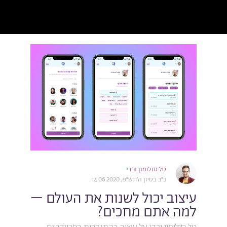
טל סולומון ורדי
כ״ב בסיון ה׳תש״פ, 14.06.2020
עיצוב יכול לשנות את העולם –
למה אתם מחכים?