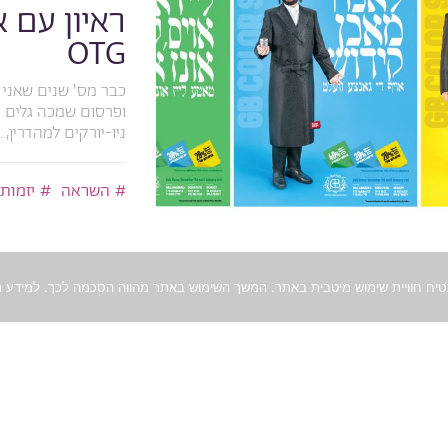
OTG
ופרסום שמכה גלים כל
ניו-יורקים למהדרין,...
השראה
יזמות
טל סולומון ורד
כ״ב בסיון ה׳תש״פ, 2020
עיצוב יכו
אתם מחכי
טל סולומון ורדי על
וזהירות מניצול בדרך.