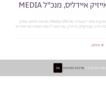
ראיון עם אייזיק איידליס, מנכ"ל MEDIA
כבר מס' שנים שאני עוקבת אחרי העבודה של Media OTG, סוכנות מיתוג, שיווק
 הדרך מברוקלין, ניו יורק. גם המנכ"ל וגם הצוות הם חסידים
מיתוג
י
14.06.
מדיניות הפרטיות
.
Ok
ל לשנות את העולם – למה
ם?
 עיצוב בהתנדבות בפרויקטים חברתיים, השפעה על הקריירה