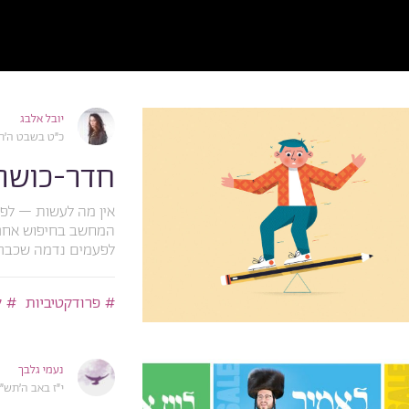
יובל אלבג
כ״ט בשבט ה׳תשפ״א, 1
חדר-כושר
אין מה לעשות – לפע
המחשב בחיפוש אחרי ה
לפעמים נדמה שכבר א
פרודקטיביות
ק
נעמי גלבך
י״ז באב ה׳תש״פ, 8.2020