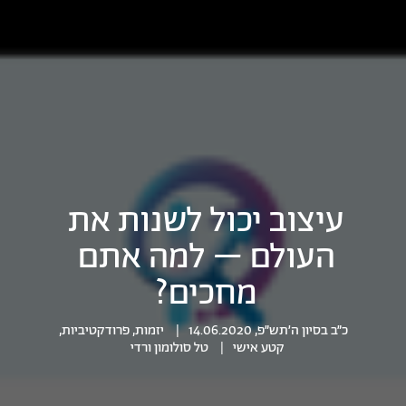
עיצוב יכול לשנות את
העולם – למה אתם
מחכים?
כ״ב בסיון ה׳תש״פ, 14.06.2020
|
יזמות
,
פרודקטיביות
,
קטע אישי
|
טל סולומון ורדי