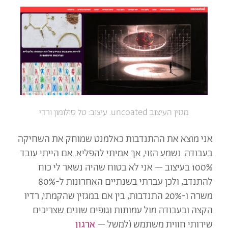
מגזין העיצוב uncoated. עיצוב: טל סולומון ורדי
אני מוצא את ההתנדבות כאלמנט שמוחק את השחיקה
בעבודה. נשמע הזוי, אך אמיתי להפליא. אם הייתי עובד
100% בעיצוב – אני לא בטוח שהיה נשאר לי כוח
להתנדב, ולכן עברתי בשנתיים האחרונות ל-80%
משרה ו-20% התנדבות, בין אם במגזין שהקמתי, רדיו
הקצה ובעבודה מול עמותות וגופים שונים שצריכים
שירותי חווית משתמש (למשל –
ארגון