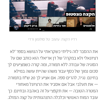
רדיו הקצה. עיצוב: טל סולומון ורדי
את ההסבר לזה גיליתי כשקראתי על הנושא בספר ׳לא
רציונאלי ולא במקרה׳ של דן אריאלי. הוא כותב שם על
הסוגיה של עבודה ללא תמורה, ומה קורה כשמציעים לך
סכום נמוך של כסף עבור משהו שהיית עושה במילא
בחינם. נגיד, להרים ספה. אם אציע לך 20 ש״ח בתמורה
– את תעלבי. אבל אם אסביר את הרציונל מאחורי
המטרה הטובה – את תקפצי על זה באהבה ובחינם. כך
עובד המוח האנושי וכלכלה התנהגותית על קצה המזלג.