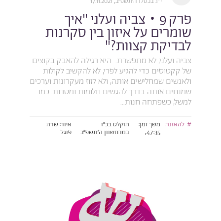
י״ג בכסלו ה׳תשפ״ב, 17.11.2021
פרק 9 • צביה ועלני "איך
שומרים על איזון בין סקרנות
לבדיקת קצוות?"
צביה ועלני, לא מתפשרת. היא רגילה להאבק בקוצים
של קקטוסים כדי להגיע לפרי, לא להקשיב לקולות
ולאנשים שמחלישים אותה, ולא לזוז מעקרונות וערכים
שמנחים אותה בדרך להגשים חלומות ומטרות. כמו
למשל, כשפתחה חנות...
להאזנה
משך זמן:
הוקלט בכ״ו
איור: שרה
47:35,
במרחשוון ה׳תשפ״ב
פוגל