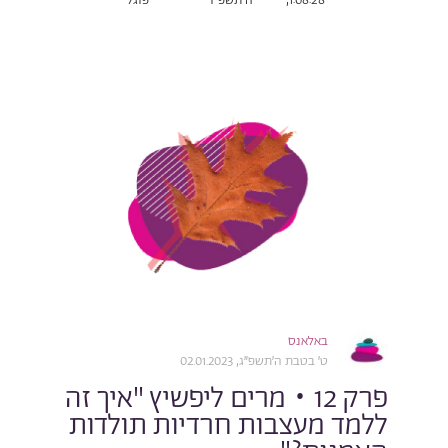
1:08:28,
ה׳תשפ״ו
פוגל
באלאנס
ט׳ בטבת ה׳תשפ״ג, 02.01.2023
פרק 12 • מרים ליפשיץ "איך זה
ללמד מעצבות חרדיות תולדות