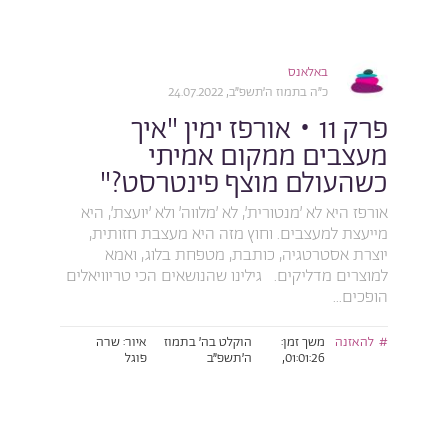
באלאנס
כ״ה בתמוז ה׳תשפ״ב, 24.07.2022
פרק 11 • אורפז ימין "איך
מעצבים ממקום אמיתי
כשהעולם מוצף פינטרסט?"
אורפז היא לא ׳מנטורית׳, לא ׳מלווה׳ ולא ׳יועצת׳, היא
מייעצת למעצבים. וחוץ מזה היא מעצבת חזותית,
יוצרת אסטרטגיה, כותבת, מטפחת בלוג, ואמא
למוצרים מדליקים. גילינו שהנושאים הכי טריוויאלים
הופכים...
להאזנה
משך זמן:
הוקלט בה׳ בתמוז
איור: שרה
01:01:26,
ה׳תשפ״ב
פוגל