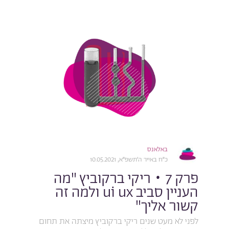
באלאנס
כ״ח באייר ה׳תשפ״א, 10.05.2021
פרק 7 • ריקי ברקוביץ "מה
העניין סביב ui ux ולמה זה
קשור אליך"
לפני לא מעט שנים ריקי ברקוביץ מיצתה את תחום