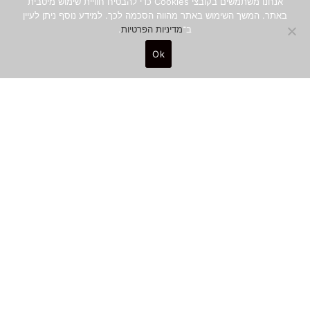
אנחנו משתמשים בקובצי Cookies כדי להבטיח חוויית שימוש מיטבית
באתר. המשך השימוש באתר מהווה הסכמה לכך. למידע נוסף ניתן לעיין
ב־
מדיניות הפרטיות
.
Ok
0
באלאנס
י״ט בכסלו ה׳תשפ״א, 05.12.2020
פרק 5 • אפרת יפה "איך
פוליטיקה וכלכלה משפיעות על
טרנדים בעיצוב?"
אפרת יפה, היא אישה של גם וגם וגם. טרנדולוגית
וחוקרת עיצוב, אפרת סקרנית ורגישה. שמה לב
לשינויים, לתופעות ולדברים שרק מתחילים לקרות.
הופכת את האינטואיציה שלה באוטודידקטיות
מדהימה לשיטה...
להאזנה
משך זמן:
הוקלט בא׳ בכסלו
איור: שרה
52:45,
ה׳תשפ״א
פוגל