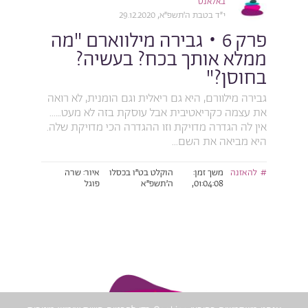
באלאנס
י״ד בטבת ה׳תשפ״א, 29.12.2020
פרק 6 • גבירה מילווארם "מה
ממלא אותך בכח? בעשיה?
בחוסן?"
גבירה מילוורם, היא גם ריאלית וגם הומנית, לא רואה
את עצמה כקריאטיבית אבל עוסקת בזה לא מעט…...
אין לה הגדרה מדויקת וזו ההגדרה הכי מדויקת שלה.
היא מביאה את השם...
להאזנה
משך זמן:
הוקלט בט״ו בכסלו
איור: שרה
01:04:08,
ה׳תשפ״א
פוגל