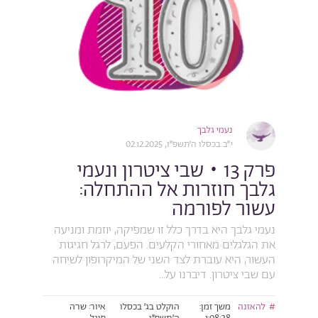
נעמי גלבך
י״ב בכסלו ה׳תשפ״ו, 02.12.2025
פרק 13 • שבי ציטרון ונעמי
גלבך חוזרות אל ההתחלה:
עשור לפורמה
נעמי גלבך היא בדרך כלל זו שמפיקה, יוזמת ומניעה
את הגלגלים מאחורי הקלעים. הפעם, לרגל חגיגות
העשור, היא עוברת לצד השני של המיקרופון לשיחה
עם שבי ציטרון. דיברנו על...
להאזנה
משך זמן:
הוקלט בג׳ בכסלו
איור: שרה