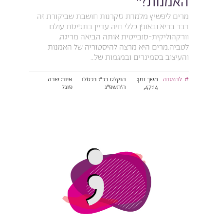
האמנות?"
מרים ליפשיץ מלמדת סקרנות חושבת שביקורת זה
דבר בריא ובאופן כללי חיה עדיין בתפיסת עולם
וורקהוליקית-סובייטית אותה הביאה מריגה,
לטביה.מרים היא מרצה להיסטוריה של האמנות
והעיצוב בסמינרים ובמגמות של...
להאזנה
משך זמן:
הוקלט בכ״ז בכסלו
איור: שרה
47:14,
ה׳תשפ״ג
פוגל