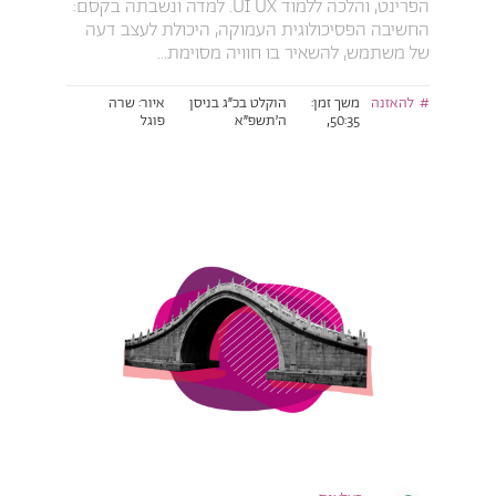
הפרינט, והלכה ללמוד UI UX. למדה ונשבתה בקסם:
החשיבה הפסיכולוגית העמוקה, היכולת לעצב דעה
של משתמש, להשאיר בו חוויה מסוימת...
להאזנה
משך זמן:
הוקלט בכ״ג בניסן
איור: שרה
50:35,
ה׳תשפ״א
פוגל