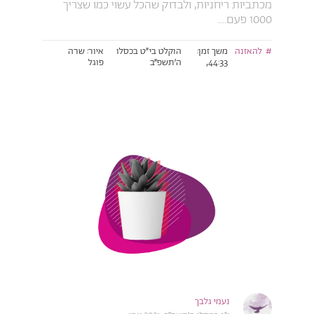
מכתביות ריחניות, ולבדוק שהכל עשוי כמו שצריך
1000 פעם....
להאזנה
משך זמן:
הוקלט בי״ט בכסלו
איור: שרה
44:33,
ה׳תשפ״ב
פוגל
נעמי גלבך