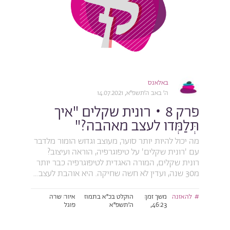
באלאנס
ה׳ באב ה׳תשפ״א, 14.07.2021
פרק 8 • רונית שקלים "איך
תְּלַמְּדו לעצב מאהבה?"
מה יכול להיות יותר סוער, מעוצב וגדוש הומור מלדבר
עם 'רונית שקלים' על טיפוגרפיה, הוראה ועיצוב?
רונית שקלים, המורה האגדית לטיפוגרפיה כבר יותר
מ30 שנה, ועדין לא חשה שחיקה. היא אוהבת לעצב...
להאזנה
משך זמן:
הוקלט בכ״א בתמוז
איור: שרה
46:23,
ה׳תשפ״א
פוגל