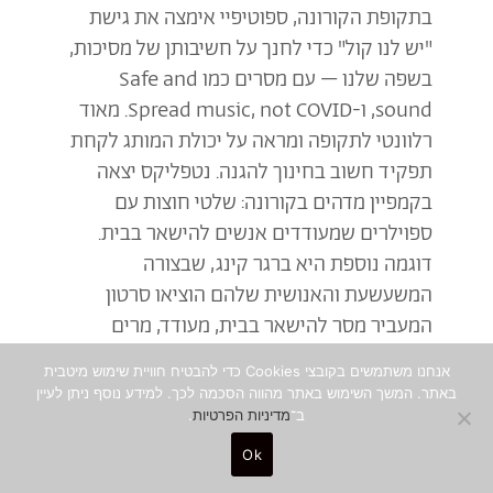
בתקופת הקורונה, ספוטיפיי אימצה את גישת
"יש לנו קול" כדי לחנך על חשיבותן של מסיכות,
בשפה שלנו – עם מסרים כמו Safe and
sound, ו-Spread music, not COVID. מאוד
רלוונטי לתקופה ומראה על יכולת המותג לקחת
תפקיד חשוב בחינוך להגנה. נטפליקס יצאה
בקמפיין מדהים בקורונה: שלטי חוצות עם
ספוילרים שמעודדים אנשים להישאר בבית.
דוגמה נוספת היא ברגר קינג, שבצורה
המשעשעת והאנושית שלהם הוציאו סרטון
המעביר מסר להישאר בבית, מעודד, מרים
ותורם לכלכלה. הם גם עשו את זה נפלא בשטח,
אנחנו משתמשים בקובצי Cookies כדי להבטיח חוויית שימוש מיטבית
עם עיצוב המעודד ריחוק שני מטר, ומגבות חוף
באתר. המשך השימוש באתר מהווה הסכמה לכך. למידע נוסף ניתן לעיין
באורך 2 מטר שאנשים לא יתקרבו אליך בים.
ב־
מדיניות הפרטיות
.
דברים קטנים עם אימפקט גדול. דבר חשוב נוסף
Ok
הוא חיבור לערך מוביל של המותג – למשל, הניו