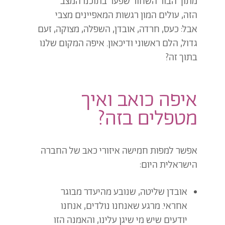
מתוך הבור השחור
שפער בתוכנו המצב
הזה,
עולים המון רגשות
ה
מאפיינים מצבי
אבל
:
כעס, חרדה, אובדן, השפלה, מצוקה, זעם
גדול, הלם ראשוני ודיכאון.
איפה המקום שלנו
בתוך זה?
איפה כואב ואיך
מטפלים בזה?
אפשר למפות
חמישה
איזורי
כאב של החברה
הישראלית
היום
:
אובדן שליטה, שנובע מהיעדר מבוגר
אחראי. מרגע שאנחנו נולדים, אנחנו
יודעים שיש מי שיגן עלינו, והאמנה הזו