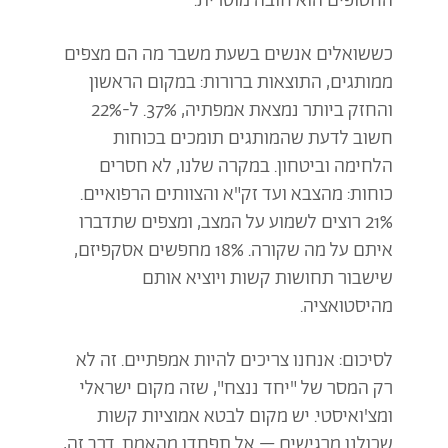
החטופים הוא חובה מוסרית.
כששואלים אנשים בשעת משבר מה הם מצפים
ממותגים, התוצאות ברורות: במקום הראשון
והחזק ביותר נמצאת אמפתיה, 37%. ל-22%
חשוב לדעת שהמותגים תומכים בכוחות
הלחימה וביטחון. במקרה שלנו, לא חסרים
כוחות: מהצבא ועד זק"א והצוותים הרפואיים.
21% רוצים לשמוע על המצב, ומצפים שתדברו
איתם על מה שקורה. 18% מחפשים אסקפיזם,
שישבור תחושות קשות ויוציא אותם
מהיסטואציה.
לסיכום: אנחנו צריכים להיות אמפתיים. זה לא
רק המסר של "יחד ננצח", שזה מקום ישראלי
ומצ'ואיסטי. יש מקום לבטא אמוציות קשות
שכולנו מרגישים – אל תפחדו מהאמת. דרך זה,