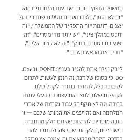
המשפט הנפוץ ביותר בשבועות האחרונים הוא
"זה לא הזמן", ולצדו מסרים נוספים שחוזרים על
עצמם, דוגמת "זה התפקיד של הממשלה", "זה
יתפס כמהלך ציני", "יש יותר מדי מסרים", "זה
יפגע בנו בטווח הרחוק", "זה לא קשור אלינו",
"נוריד את הראש ונשרוד".
לי רק מילה אחת להגיד בעניין: DON’T. ובעצם,
DO. כי בסופו של דבר, זה הזמן לעשות. לתרום
לטובת הכלל, להחזיר בחזרה לקהל שלנו,
לקהילות שלנו, למצב את עצמכם כבעלי עמדה
ברורה. וזה לא תקף רק עבור נקודות של אחרי
המלחמה ואם זה יעצים את המותג שלכם – זו
חובה מוסרית. להראות שאתם חלק מהחברה
הישראלית, חלק ממי שחי פה, ולהחזיר להם
בחזרה. הקהל מבקש את זה. אמנם אין מחקר