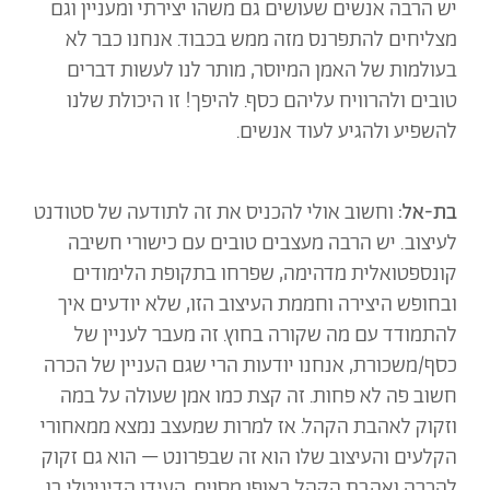
יש הרבה אנשים שעושים גם משהו יצירתי ומעניין וגם
מצליחים להתפרנס מזה ממש בכבוד. אנחנו כבר לא
בעולמות של האמן המיוסר, מותר לנו לעשות דברים
טובים ולהרוויח עליהם כסף. להיפך! זו היכולת שלנו
להשפיע ולהגיע לעוד אנשים.
בת-אל:
וחשוב אולי להכניס את זה לתודעה של סטודנט
לעיצוב. יש הרבה מעצבים טובים עם כישורי חשיבה
קונספטואלית מדהימה, שפרחו בתקופת הלימודים
ובחופש היצירה וחממת העיצוב הזו, שלא יודעים איך
להתמודד עם מה שקורה בחוץ.
זה מעבר לעניין של
כסף/משכורת, אנחנו יודעות הרי שגם העניין של הכרה
חשוב פה לא פחות. זה קצת כמו אמן שעולה על במה
וזקוק לאהבת הקהל. אז למרות שמעצב נמצא ממאחורי
הקלעים והעיצוב שלו הוא זה שבפרונט – הוא גם זקוק
להכרה ואהבת הקהל באופן מסוים. העידן הדיגיטלי בו