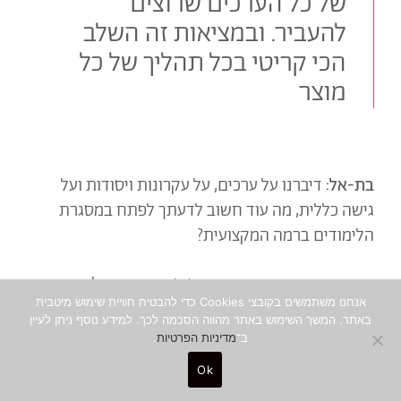
של כל הערכים שרוצים
להעביר. ובמציאות זה השלב
הכי קריטי בכל תהליך של כל
מוצר
בת-אל:
דיברנו על ערכים, על עקרונות ויסודות ועל
גישה כללית, מה עוד חשוב לדעתך לפתח במסגרת
הלימודים ברמה המקצועית?
רינת:
יש כמה דברים שהם בסיסיים בעיניי בלימודי
אנחנו משתמשים בקובצי Cookies כדי להבטיח חוויית שימוש מיטבית
עיצוב, אחד מהם הוא היכולת לתרגל יצירתיות.
באתר. המשך השימוש באתר מהווה הסכמה לכך. למידע נוסף ניתן לעיין
יצירתיות זה שריר וצריך כל הזמן לאמן את המוח לצאת
ב־
מדיניות הפרטיות
.
מתבניות קיימות, כדי להצליח להביא לעולם רעיונות
Ok
חדשים ועיצובים מקוריים.