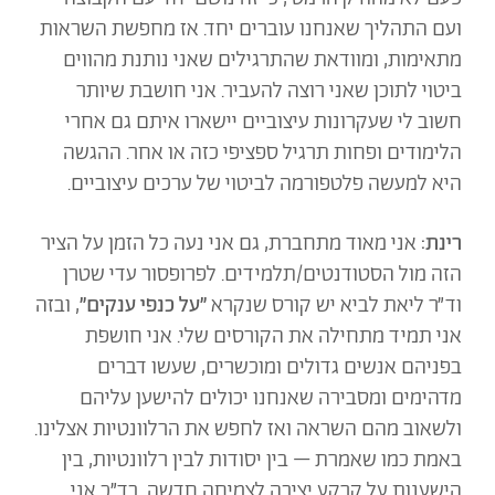
ועם התהליך שאנחנו עוברים יחד. אז מחפשת השראות
מתאימות, ומוודאת שהתרגילים שאני נותנת מהווים
ביטוי לתוכן שאני רוצה להעביר. אני חושבת שיותר
חשוב לי שעקרונות עיצוביים יישארו איתם גם אחרי
הלימודים ופחות תרגיל ספציפי כזה או אחר. ההגשה
היא למעשה פלטפורמה לביטוי של ערכים עיצוביים.
רינת:
אני מאוד מתחברת, גם אני נעה כל הזמן על הציר
הזה מול הסטודנטים/תלמידים. לפרופסור עדי שטרן
וד״ר ליאת לביא יש קורס שנקרא
״על כנפי ענקים״
, ובזה
אני תמיד מתחילה את הקורסים שלי. אני חושפת
בפניהם אנשים גדולים ומוכשרים, שעשו דברים
מדהימים ומסבירה שאנחנו יכולים להישען עליהם
ולשאוב מהם השראה ואז לחפש את הרלוונטיות אצלינו.
באמת כמו שאמרת – בין יסודות לבין רלוונטיות, בין
הישענות על קרקע יציבה לצמיחה חדשה. בד״כ אני