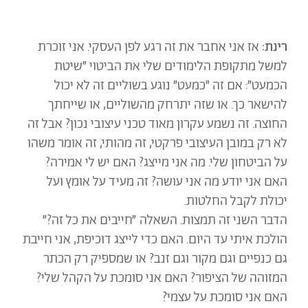
רינת:
אז אני אחבר את זה רגע לפן העסקי. אני זוכרת
למשל מתקופת הלימודים שלי את הביטוי ״שיטת
הכמעט״: אם זה ״כמעט״ נוגע בשוליים זה לא יכול
להישאר כך. או שזה יתרחק מהשוליים, או שייחתך
החוצה. זה נשמע עקרון מאוד טכני עיצובי נכון? אבל זה
לא רק במובן העיצובי פרקטי, זה מהותי, זה אומר משהו
על הביטחון שלי. מה אני מייצג? האם יש לי אמירה?
האם אני יודע מה אני עושה? זה מעיד על אומץ ועל
יכולת לקבל החלטות.
הדבר השני זה תמצות. השאלה ״חייבים את כל זה?״
הולכת איתי עד היום. האם כדי לייצג דוכיפת, אני חייבת
גם כנפיים וגם מקור וגם זנב? או שמספיק רק הכתר
המזוהה של הציפור? האם אני סומכת על הקהל שלי?
האם אני סומכת על עצמי?