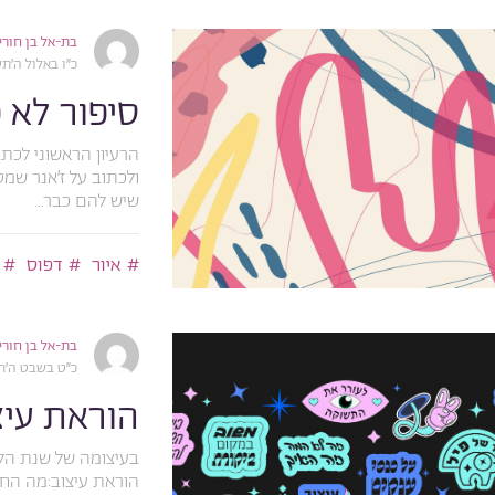
בת-אל בן חורין
כ״ו באלול ה׳תשפ״ג, 23
סיפור לא 
הרעיון הראשוני לכת
ולכתוב על ז׳אנר שמ
שיש להם כבר...
איור
דפוס
בת-אל בן חורין
כ״ט בשבט ה׳תשפ״ג, 3
הוראת עיצ
בעיצומה של שנת הלי
הוראת עיצוב:מה החש