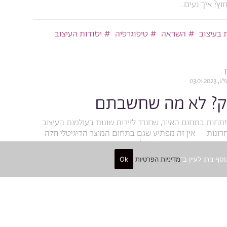
ץ? איך נעים...
 בעיצוב
השראה
טיפוגרפיה
יסודות העיצוב
03.01.
טק? לא מה שחשבתם
חות בתחום האיור, שחודר לזירות שונות בעולמות העיצוב
רונות – אין זה מפתיע שגם בתחום המוצר הדיגיטלי חלה
בעיצוב חווית משתמש וכחלק...
מדיניות הפרטיות
.
Ok
השראה
טרנדים בעיצוב
22.12.202