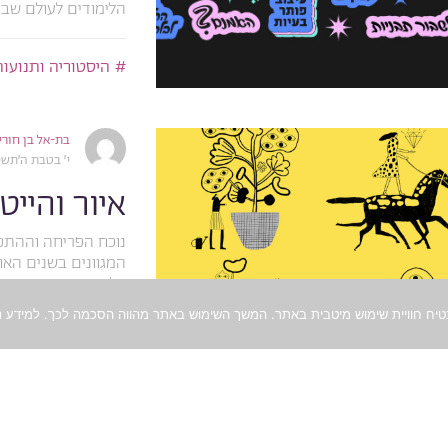
הלימודים לעולם שבחו
היסטוריה ותנועות
בת-אל בן חורין
י׳ בטבת ה׳תשפ״ג, 2023
איור והיי
נוכח הפריחה וההתפת
המגוונים בשנים האח
עליה בשימוש באיור, 
איור
דיגיטל
רתם פלג
כ״ח בכסלו ה׳תשפ״ג, 2